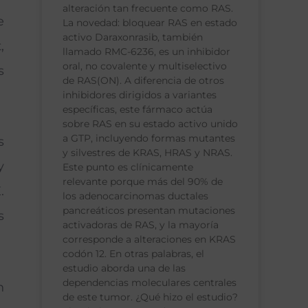
alteración tan frecuente como RAS.
e
La novedad: bloquear RAS en estado
activo Daraxonrasib, también
,
llamado RMC-6236, es un inhibidor
oral, no covalente y multiselectivo
s
de RAS(ON). A diferencia de otros
inhibidores dirigidos a variantes
específicas, este fármaco actúa
sobre RAS en su estado activo unido
a GTP, incluyendo formas mutantes
s
y silvestres de KRAS, HRAS y NRAS.
y
Este punto es clínicamente
relevante porque más del 90% de
.
los adenocarcinomas ductales
pancreáticos presentan mutaciones
s
activadoras de RAS, y la mayoría
corresponde a alteraciones en KRAS
codón 12. En otras palabras, el
estudio aborda una de las
dependencias moleculares centrales
n
de este tumor. ¿Qué hizo el estudio?