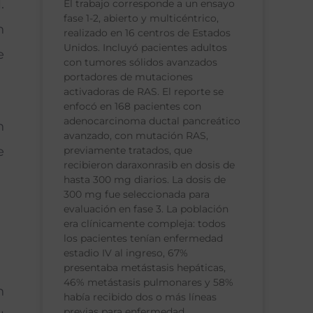
.
El trabajo corresponde a un ensayo
fase 1-2, abierto y multicéntrico,
n
realizado en 16 centros de Estados
Unidos. Incluyó pacientes adultos
e
con tumores sólidos avanzados
portadores de mutaciones
activadoras de RAS. El reporte se
enfocó en 168 pacientes con
adenocarcinoma ductal pancreático
n
avanzado, con mutación RAS,
previamente tratados, que
e
recibieron daraxonrasib en dosis de
hasta 300 mg diarios. La dosis de
300 mg fue seleccionada para
evaluación en fase 3. La población
era clínicamente compleja: todos
los pacientes tenían enfermedad
estadio IV al ingreso, 67%
presentaba metástasis hepáticas,
46% metástasis pulmonares y 58%
n
había recibido dos o más líneas
previas para enfermedad