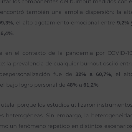
alizar los componentes del burnout medidos con e
 encontró también una amplia dispersión: la alt
, el alto agotamiento emocional entre
99,3%
9,2% 
.
36,4%
ente en el contexto de la pandemia por COVID-19
e: la prevalencia de cualquier burnout osciló entr
 despersonalización fue de
, el alt
32% a 60,7%
y el bajo logro personal de
.
48% a 61,2%
autela, porque los estudios utilizaron instrumentos
nes heterogéneas. Sin embargo, la heterogeneida
omo un fenómeno repetido en distintos escenarios