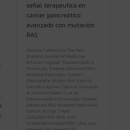
señal terapéutica en
cáncer pancreático
avanzado con mutación
RAS
Revista / referencia: The New
England Journal of Medicine.
Artículo original: “Daraxonrasib in
.
Previously Treated Advanced RAS-
Mutated Pancreatic Cancer”.
Bibliografía: Wolpin BM, Park W,
Garrido-Laguna I, Spira A, Starodub
A, Sommerhalder D, et al.
,
Daraxonrasib in Previously Treated
Advanced RAS-Mutated Pancreatic
y
Cancer. N Engl J Med.
y
2026;394:1790-1802. DOI:
10.1056/NEJMoa2505783. ¿Por qué
este estudio importa? El