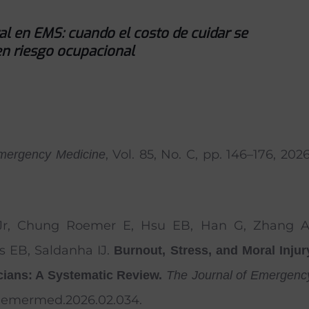
ral en EMS: cuando el costo de cuidar se
en riesgo ocupacional
, Vol. 85, No. C, pp. 146–176, 2026
Emergency Medicine
 Jr, Chung Roemer E, Hsu EB, Han G, Zhang A
s EB, Saldanha IJ.
Burnout, Stress, and Moral Injur
ians: A Systematic Review.
The Journal of Emergenc
/j.jemermed.2026.02.034.