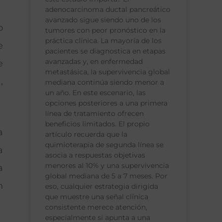
adenocarcinoma ductal pancreático
avanzado sigue siendo uno de los
o
tumores con peor pronóstico en la
práctica clínica. La mayoría de los
e
pacientes se diagnostica en etapas
avanzadas y, en enfermedad
e
metastásica, la supervivencia global
,
mediana continúa siendo menor a
un año. En este escenario, las
opciones posteriores a una primera
línea de tratamiento ofrecen
beneficios limitados. El propio
a
artículo recuerda que la
quimioterapia de segunda línea se
a
asocia a respuestas objetivas
menores al 10% y una supervivencia
a
global mediana de 5 a 7 meses. Por
n
eso, cualquier estrategia dirigida
que muestre una señal clínica
consistente merece atención,
especialmente si apunta a una