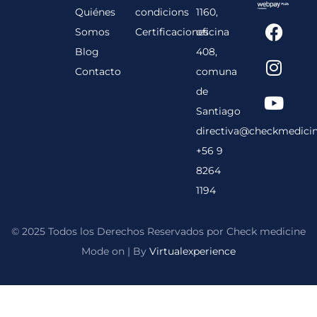
Quiénes
condicions
1160,
F
I
Y
Somos
Certificaciones
oficina
a
n
o
Blog
408,
c
s
u
Contacto
comuna
e
t
t
b
a
u
de
o
g
b
Santiago
o
r
e
directiva@checkmedic
k
a
+56 9
m
8264
1194
© 2025 Todos los Derechos Reservados por Check medicine
Mode on | By
Virtualexperience