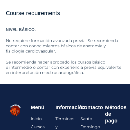
Course requirements
NIVEL BÁSICO:
No requiere formación avanzada previa. Se recomienda
contar con conocimientos básicos de anatomía y
fisiología cardiovascular.
Se recomienda haber aprobado los cursos básico
e intermedio o contar con experiencia previa equivalente
en interpretación electrocardiográfica.
Menú
Información
Contacto
Métodos
de
Inicio
Términos
Santo
pago
Cursos
y
Domingo