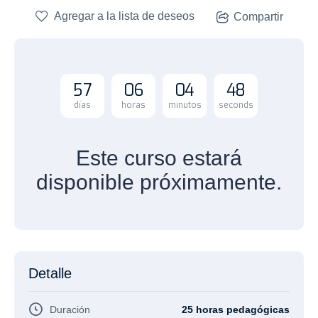
Agregar a la lista de deseos
Compartir
5
7
0
6
0
4
4
8
días
horas
minutos
seconds
Este curso estará
disponible próximamente.
Detalle
Duración
25 horas pedagógicas